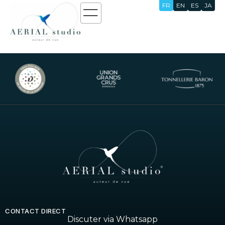
FR
EN
ES
JA
Maison de Poupée
CONTACT DIRECT
Discuter via Whatsapp