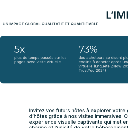
L’I
UN IMPACT GLOBAL QUALITATIF ET QUANTIFIABLE
5x
73%
plus de temps passés sur les
des acheteurs se disent pl
pages avec visite virtuelle
enclins à acheter après une
virtuelle (Enquête Zillow 2
TrustYou 2024)
Invitez vos futurs hôtes à explorer votre
d’hôtes grâce à nos visites immersives. O
expérience visuelle captivante qui met en
charme et l’unicité de votre hébergement