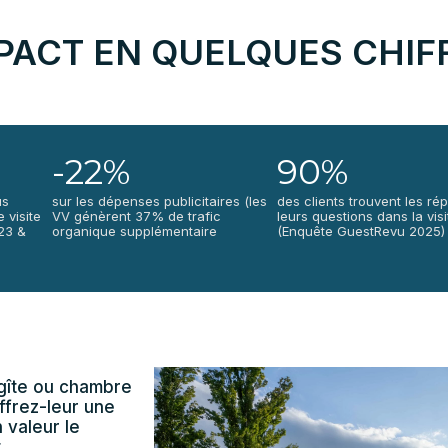
MPACT EN QUELQUES CHIF
-22%
90%
us
sur les dépenses publicitaires (les
des clients trouvent les ré
 visite
VV génèrent 37% de trafic
leurs questions dans la visi
023 &
organique supplémentaire
(Enquête GuestRevu 2025)
 gîte ou chambre
ffrez-leur une
 valeur le
.