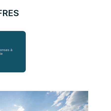
FRES
ponses à
te