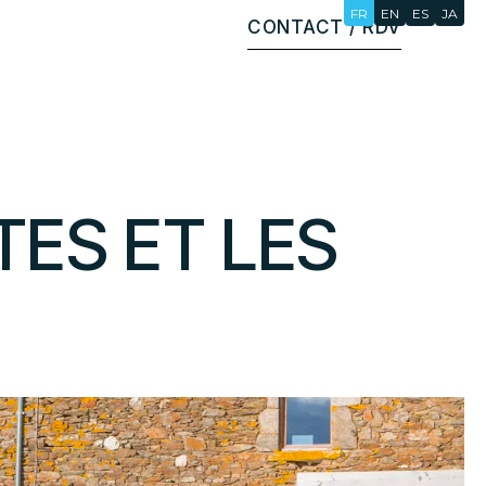
FR
EN
ES
JA
CONTACT / RDV
TES
ET
LES