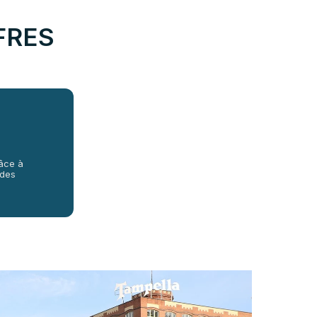
FRES
âce à
 des