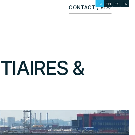
FR
EN
ES
JA
CONTACT / RDV
TIAIRES
&