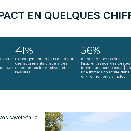
MPACT EN QUELQUES CHIF
41%
56%
 visites
d’engagement en plus de la part
de gain de temps sur
des apprenants grâce à des
l’apprentissage des gestes
de leurs
expériences interactives et
techniques complexes | gr
réalistes
une immersion totale dans
environnements simulés
vos savoir-faire