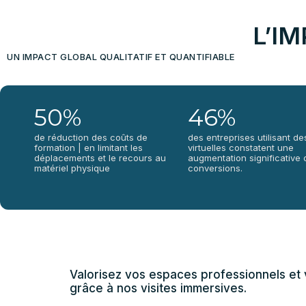
L’I
UN IMPACT GLOBAL QUALITATIF ET QUANTIFIABLE
50%
46%
de réduction des coûts de
des entreprises utilisant des
formation | en limitant les
virtuelles constatent une
déplacements et le recours au
augmentation significative 
matériel physique
conversions.
Valorisez vos espaces professionnels et 
grâce à nos visites immersives.