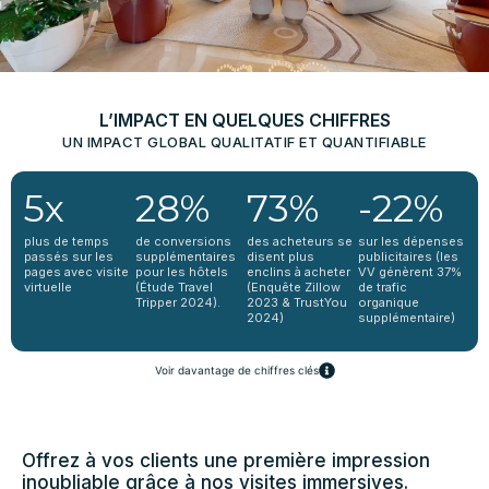
L’IMPACT EN QUELQUES CHIFFRES
UN IMPACT GLOBAL QUALITATIF ET QUANTIFIABLE
5x
28%
73%
-22%
plus de temps
de conversions
des acheteurs se
sur les dépenses
passés sur les
supplémentaires
disent plus
publicitaires (les
pages avec visite
pour les hôtels
enclins à acheter
VV génèrent 37%
virtuelle
(Étude Travel
(Enquête Zillow
de trafic
Tripper 2024).
2023 & TrustYou
organique
2024)
supplémentaire)
Voir davantage de chiffres clés
Offrez à vos clients une première impression
inoubliable grâce à nos visites immersives.