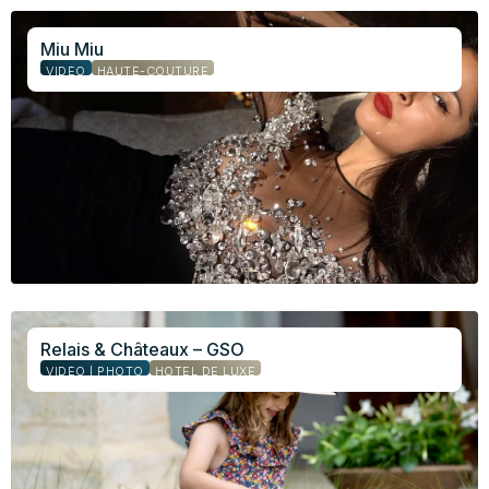
Miu Miu
VIDÉO
HAUTE-COUTURE
Relais & Châteaux – GSO
VIDÉO | PHOTO
HÔTEL DE LUXE