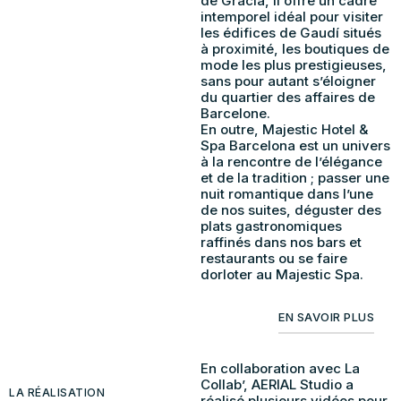
de Gracia, il offre un cadre
intemporel idéal pour visiter
les édifices de Gaudí situés
à proximité, les boutiques de
mode les plus prestigieuses,
sans pour autant s’éloigner
du quartier des affaires de
Barcelone.
En outre, Majestic Hotel &
Spa Barcelona est un univers
à la rencontre de l’élégance
et de la tradition ; passer une
nuit romantique dans l’une
de nos suites, déguster des
plats gastronomiques
raffinés dans nos bars et
restaurants ou se faire
dorloter au Majestic Spa.
EN SAVOIR PLUS
En collaboration avec La
Collab’, AERIAL Studio a
LA RÉALISATION
réalisé plusieurs vidéos pour