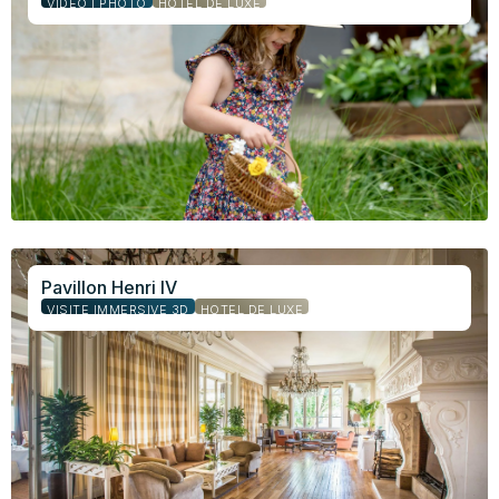
VIDÉO | PHOTO
HÔTEL DE LUXE
Pavillon Henri IV
VISITE IMMERSIVE 3D
HÔTEL DE LUXE