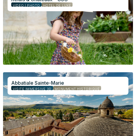
VIDÉO | PHOTO
HÔTEL DE LUXE
Abbatiale Sainte-Marie
VISITE IMMERSIVE 3D
MONUMENT HISTORIQUE