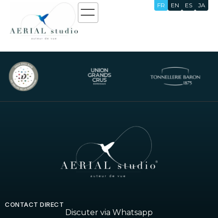
FR
EN
ES
JA
Écran Vert
CONTACT DIRECT
Discuter via Whatsapp