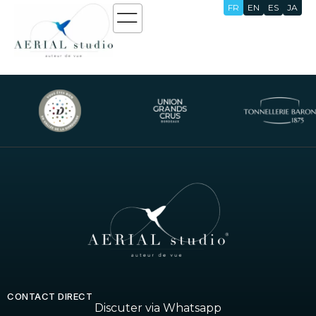
FR
EN
ES
JA
HTML/JS/CSS
CONTACT DIRECT
Discuter via Whatsapp