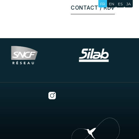
FR
EN
ES
JA
CONTACT / RDV