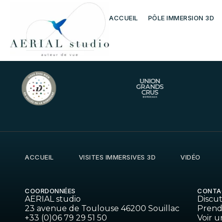
HTML/JS/CSS
ACCUEIL
PÔLE IMMERSION 3D
ACCUEIL
VISITES IMMERSIVES 3D
VIDÉO
COORDONNÉES
CONTA
AERIAL studio
Discu
23 avenue de Toulouse 46200 Souillac
Prend
+33 (0)06 79 29 51 50
Voir u