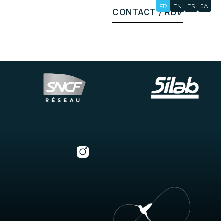
FR
EN
ES
JA
CONTACT / RDV