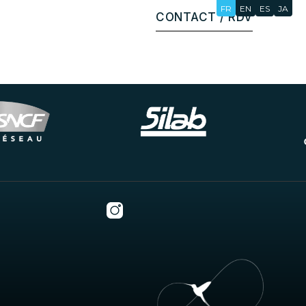
FR
EN
ES
JA
CONTACT / RDV