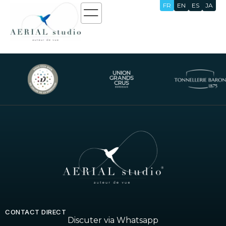
FR
EN
ES
JA
Zones chaudes
CONTACT DIRECT
Discuter via Whatsapp