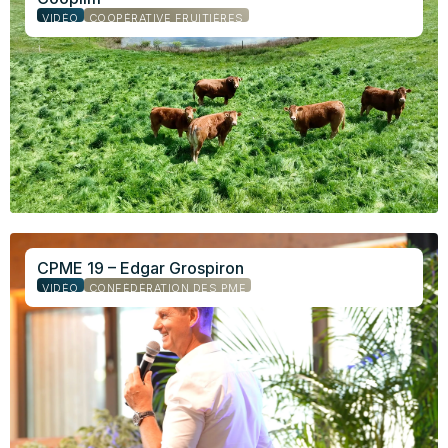
VIDÉO
COOPÉRATIVE FRUITIÈRES
CPME 19 – Edgar Grospiron
VIDÉO
CONFÉDÉRATION DES PME