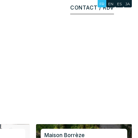
FR
EN
ES
JA
CONTACT / RDV
Maison Borrèze