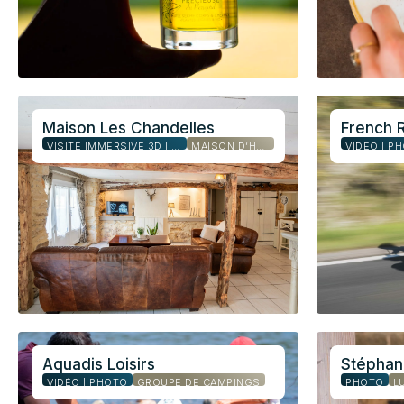
Maison Les Chandelles
French 
VISITE IMMERSIVE 3D | PHOTO
MAISON D’HÔTES
VIDÉO | P
Aquadis Loisirs
Stéphan
VIDÉO | PHOTO
GROUPE DE CAMPINGS
PHOTO
L