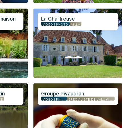
 maison
La Chartreuse
VIDÉO | PHOTO
VILLA
in
Groupe Pivaudran
XE
VIDÉO | PHOTO
SPÉCIALISTE DE L'ALUMINIUM