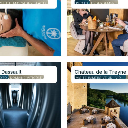
NSTITUT MASSAGE / BEAUTÉ
PHOTO
HEBERGEMENT
 Dassault
Château de la Treyne
HOTO
DOMAINE VITICOLE
VISITE IMMERSIVE 3D | VIDÉO | PHOTO