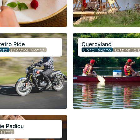
Retro Ride
Quercyland
HOTO
LOCATION MOTOS
VIDÉO | PHOTO
BASE DE LOIS
ie Padiou
UNETTE