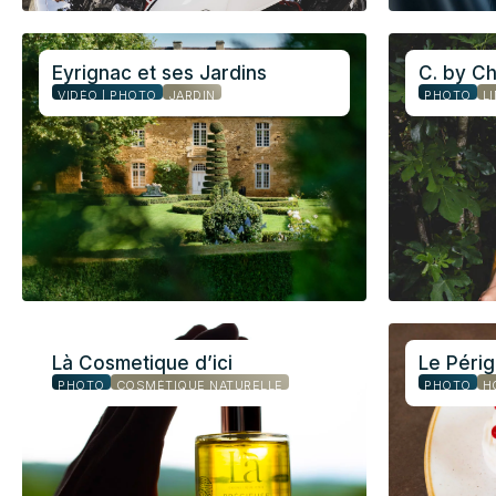
Eyrignac et ses Jardins
C. by Ch
VIDÉO | PHOTO
JARDIN
PHOTO
L
Là Cosmetique d’ici
Le Péri
PHOTO
COSMÉTIQUE NATURELLE
PHOTO
H