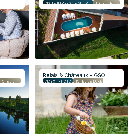
VISITE IMMERSIVE 3D | PHOTO
HÔTEL DE LUXE
Relais & Châteaux – GSO
HÔTEL DE LUXE
VIDÉO | PHOTO
HÔTEL DE LUXE