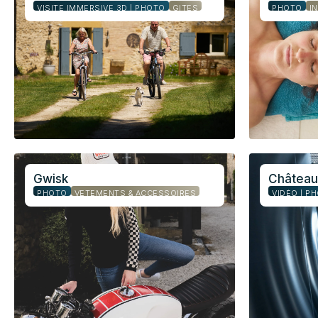
VISITE IMMERSIVE 3D | PHOTO
GÎTES
PHOTO
I
Gwisk
Château
PHOTO
VÊTEMENTS & ACCESSOIRES
VIDÉO | P