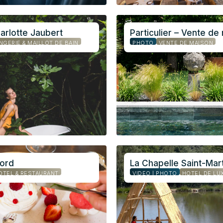
arlotte Jaubert
Particulier – Vente de
INGERIE & MAILLOT DE BAIN
PHOTO
VENTE DE MAISON
gord
La Chapelle Saint-Mart
ÔTEL & RESTAURANT
VIDÉO | PHOTO
HOTEL DE LU