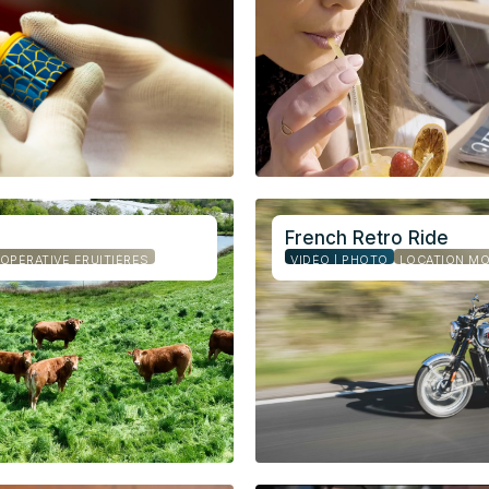
French Retro Ride
OPÉRATIVE FRUITIÈRES
VIDÉO | PHOTO
LOCATION M