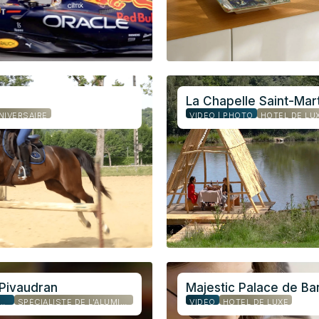
La Chapelle Saint-Mart
NIVERSAIRE
VIDÉO | PHOTO
HOTEL DE LU
Pivaudran
Majestic Palace de Ba
DÉO | PHOTO
SPÉCIALISTE DE L'ALUMINIUM
VIDÉO
HÔTEL DE LUXE