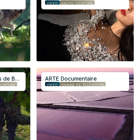
VIDÉO
HAUTE-COUTURE
Union des Grands Crus de Bordeaux
ARTE Documentaire
OURISME
VIDÉO
CHAÎNE DE TÉLÉVISION