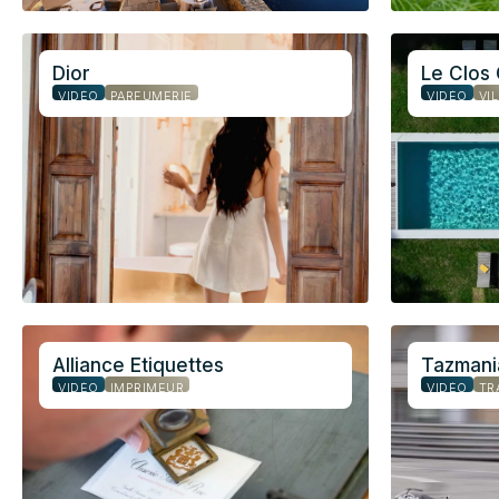
Dior
Le Clos
VIDÉO
PARFUMERIE
VIDÉO
VI
Alliance Etiquettes
Tazmani
VIDÉO
IMPRIMEUR
VIDÉO
TR