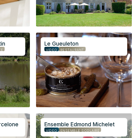
in
Le Gueuleton
XE
VIDÉO
RESTAURANT
rcelone
Ensemble Edmond Michelet
VIDÉO
ENSEMBLE SCOLAIRE