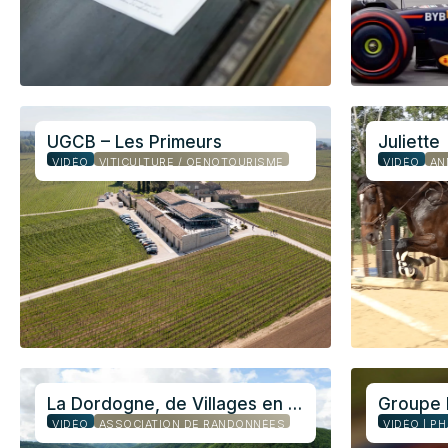
UGCB – Les Primeurs
Juliette
VIDÉO
VITICULTURE / OENOTOURISME
VIDÉO
AN
La Dordogne, de Villages en Barrages
Groupe 
VIDÉO
ASSOCIATION DE RANDONNÉES
VI