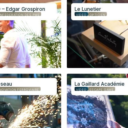
 – Edgar Grospiron
Le Lunetier
NFÉDÉRATION DES PME
VIDÉO
OPTICIEN
éseau
La Gaillard Académie
NOVATION FERROVIAIRE
VIDÉO
ESCAPE GAME