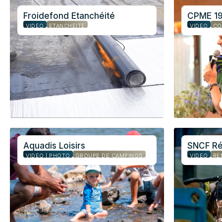
Froidefond Etanchéité
CPME 19
VIDÉO
ETANCHÉITÉ
VIDÉO
CO
Aquadis Loisirs
SNCF R
VIDÉO | PHOTO
GROUPE DE CAMPINGS
VIDÉO
RÉ