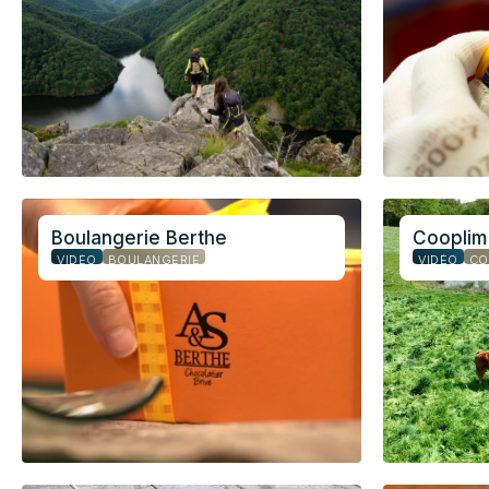
Boulangerie Berthe
Cooplim
VIDÉO
BOULANGERIE
VIDÉO
CO