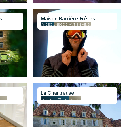
s
Maison Barrière Frères
VIDÉO
NÉGOCIANT EN VINS
La Chartreuse
URE
VIDÉO | PHOTO
VILLA