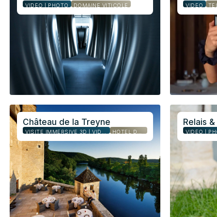
VIDÉO | PHOTO
DOMAINE VITICOLE
VIDÉO
TÉ
Château de la Treyne
Relais 
VISITE IMMERSIVE 3D | VIDÉO | PHOTO
HÔTEL DE LUXE
VIDÉO | P