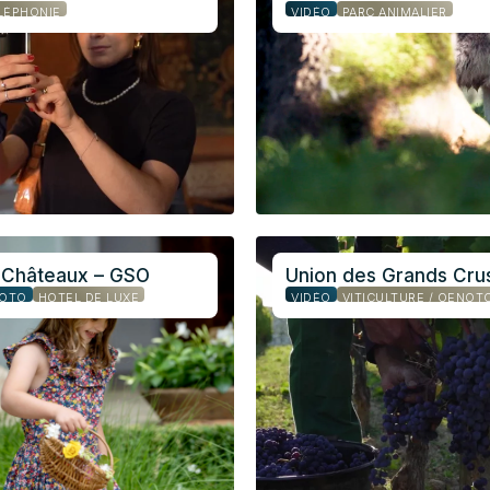
LÉPHONIE
VIDÉO
PARC ANIMALIER
& Châteaux – GSO
HOTO
HÔTEL DE LUXE
VIDÉO
VITICULTURE / OENOT