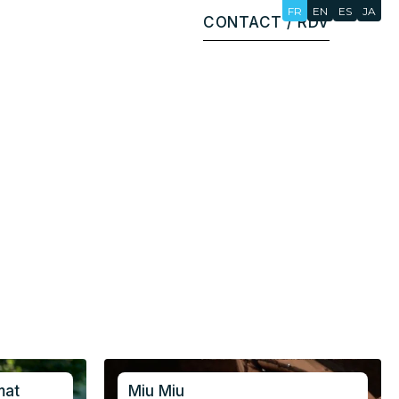
FR
EN
ES
JA
CONTACT / RDV
mat
Miu Miu