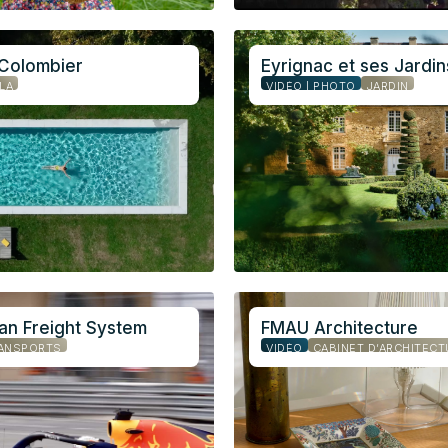
 Colombier
Eyrignac et ses Jardin
LLA
VIDÉO | PHOTO
JARDIN
an Freight System
FMAU Architecture
ANSPORTS
VIDÉO
CABINET D’ARCHITECT